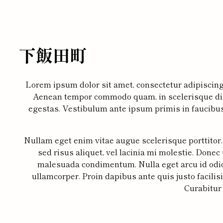
下飯田町
Lorem ipsum dolor sit amet, consectetur adipiscing 
Aenean tempor commodo quam, in scelerisque diam
egestas. Vestibulum ante ipsum primis in faucibus o
Nullam eget enim vitae augue scelerisque porttitor. 
sed risus aliquet, vel lacinia mi molestie. Donec
malesuada condimentum. Nulla eget arcu id odio
ullamcorper. Proin dapibus ante quis justo facilis
Curabitur 