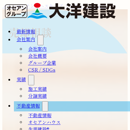
メインコンテンツへスキップ
フッターへスキップ
売却相談
最新情報
会社案内
会社案内
会社概要
グループ企業
CSR / SDGs
実績
施工実績
分譲実績
不動産情報
不動産情報
オセアンハウス
生涯建設®