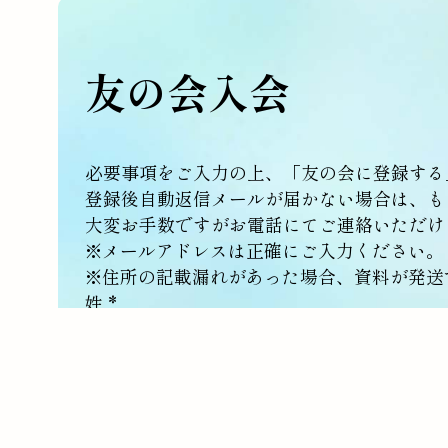
友の会入会
必要事項をご入力の上、「友の会に登録する
登録後自動返信メールが届かない場合は、も
大変お手数ですがお電話にてご連絡いただけ
※メールアドレスは正確にご入力ください。
※住所の記載漏れがあった場合、資料が発送
連絡情報
姓
*
ふりがな（姓）
*
メールアドレス
*