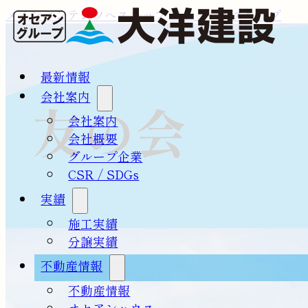
メインコンテンツへスキップ
フッターへスキップ
最新情報
会社案内
友の会
会社案内
会社概要
グループ企業
CSR / SDGs
実績
施工実績
分譲実績
不動産情報
不動産情報
オセアンハウス