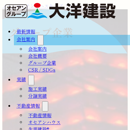
メインコンテンツへスキップ
フッターへスキップ
グループ企業
最新情報
会社案内
会社案内
会社概要
グループ企業
CSR / SDGs
実績
施工実績
分譲実績
不動産情報
不動産情報
オセアンハウス
生涯建設®