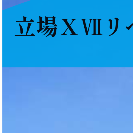
立場ⅩⅦリ