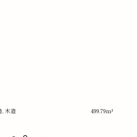
造, 木造
499.79m³