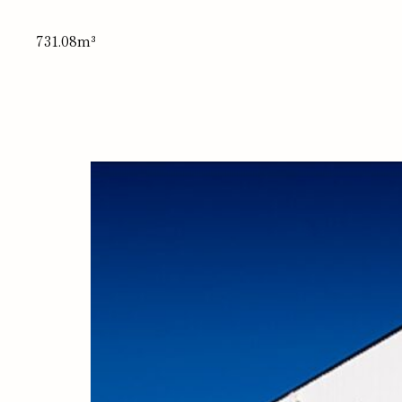
731.08m³