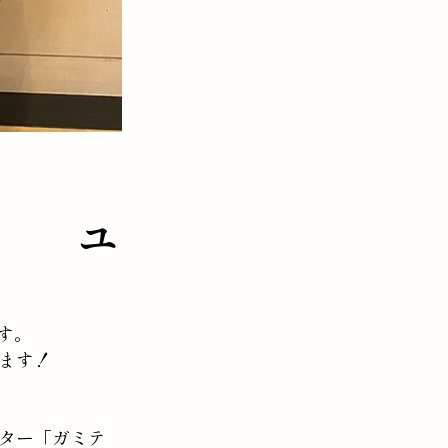
ユ
す。
ります！
クター「ガミテ