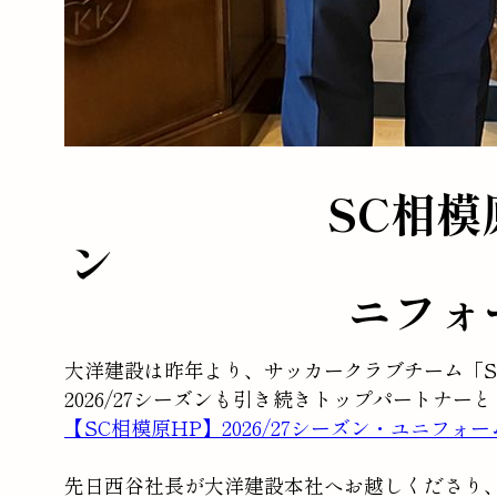
SC相模原
ン
ニフォ
大洋建設は昨年より、サッカークラブチーム「
2026/27シーズンも引き続きトップパートナ
【SC相模原HP】2026/27シーズン・ユニフ
先日西谷社長が大洋建設本社へお越しくださり、2