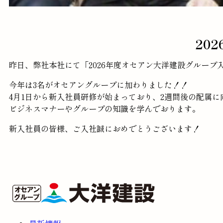
20
昨日、弊社本社にて「2026年度オセアン大洋建設グループ
今年は3名がオセアングループに加わりました！！
4月1日から新入社員研修が始まっており、2週間後の配属に
ビジネスマナーやグループの知識を学んでおります。
新入社員の皆様、ご入社誠におめでとうございます！