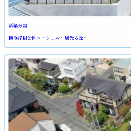
新築分譲
横浜岸根公園ル・シェル～風光る丘～