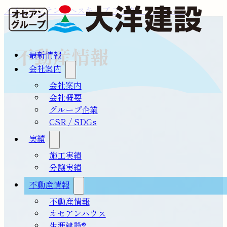
メインコンテンツへスキップ
フッターへスキップ
不動産情報
最新情報
会社案内
会社案内
会社概要
グループ企業
CSR / SDGs
実績
施工実績
分譲実績
不動産情報
不動産情報
オセアンハウス
生涯建設®