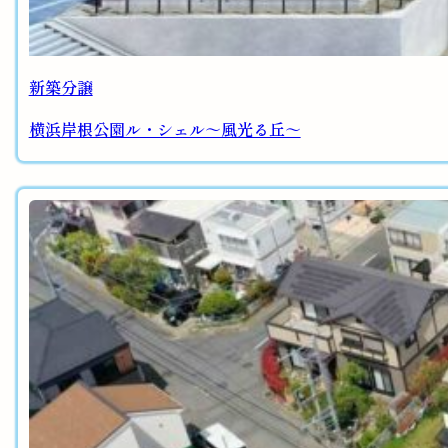
新築分譲
横浜岸根公園ル・シェル～風光る丘～