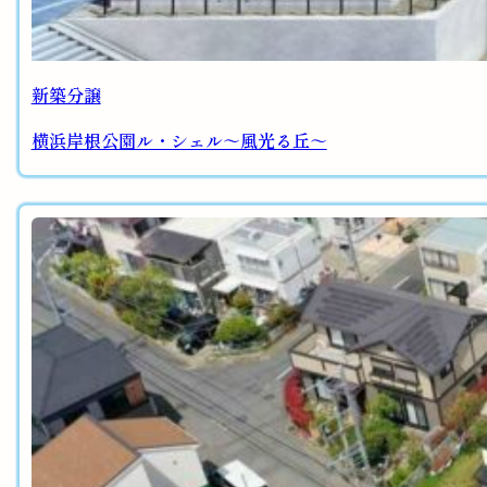
新築分譲
横浜岸根公園ル・シェル～風光る丘～