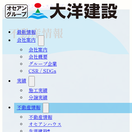
メインコンテンツへスキップ
フッターへスキップ
不動産情報
最新情報
会社案内
会社案内
会社概要
グループ企業
CSR / SDGs
実績
施工実績
分譲実績
不動産情報
不動産情報
オセアンハウス
生涯建設®