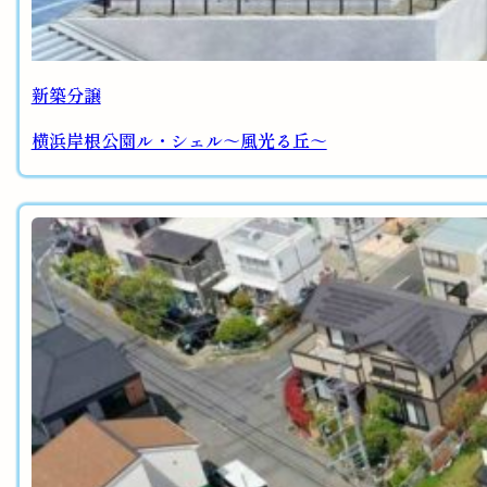
新築分譲
横浜岸根公園ル・シェル～風光る丘～