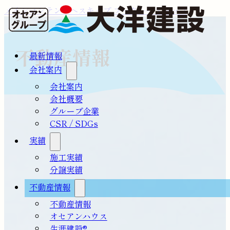
メインコンテンツへスキップ
フッターへスキップ
不動産情報
最新情報
会社案内
会社案内
会社概要
グループ企業
CSR / SDGs
実績
施工実績
分譲実績
不動産情報
不動産情報
オセアンハウス
生涯建設®