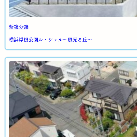
新築分譲
横浜岸根公園ル・シェル～風光る丘～