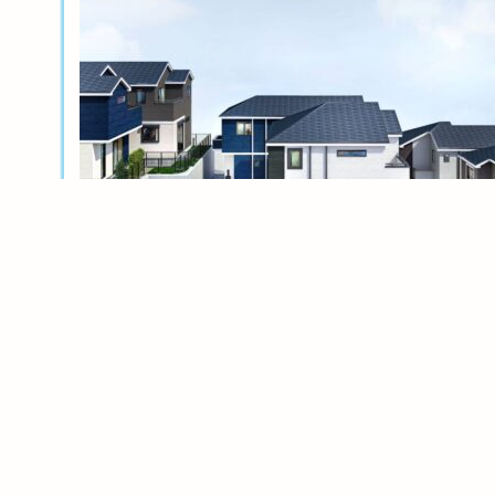
新築分譲
横浜岸根公園ル・シェル～風光る丘～