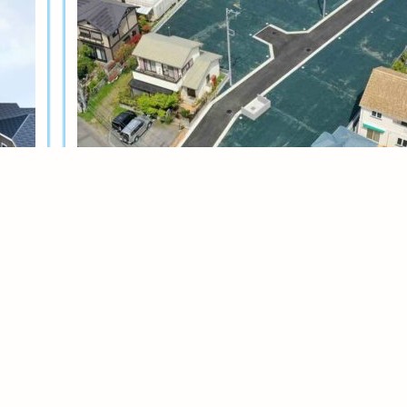
土地分譲
茅ヶ崎今宿テール