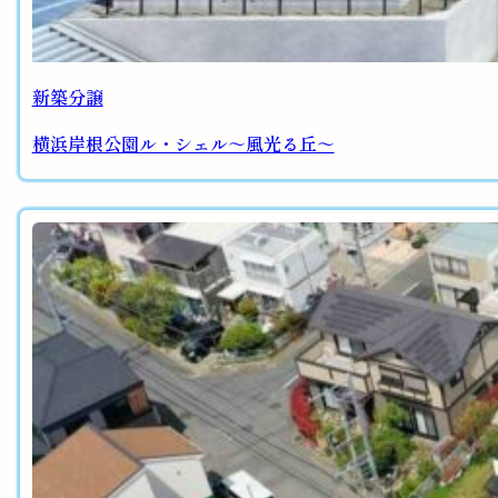
新築分譲
横浜岸根公園ル・シェル～風光る丘～