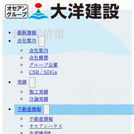
メインコンテンツへスキップ
フッターへスキップ
不動産情報
最新情報
会社案内
会社案内
会社概要
グループ企業
CSR / SDGs
実績
施工実績
分譲実績
不動産情報
不動産情報
オセアンハウス
生涯建設®