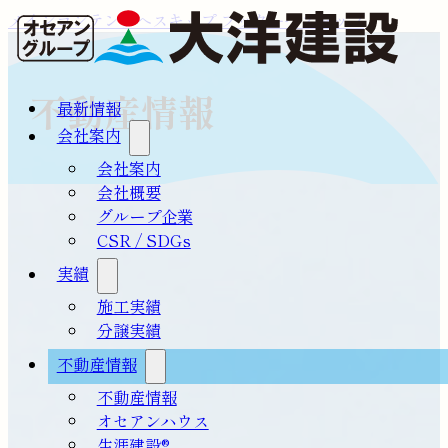
メインコンテンツへスキップ
フッターへスキップ
不動産情報
最新情報
会社案内
会社案内
会社概要
グループ企業
CSR / SDGs
実績
施工実績
分譲実績
不動産情報
不動産情報
オセアンハウス
生涯建設®