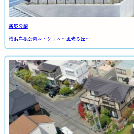
新築分譲
横浜岸根公園ル・シェル～風光る丘～