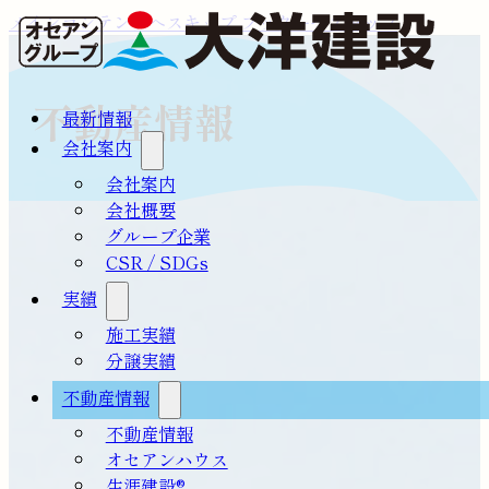
メインコンテンツへスキップ
フッターへスキップ
不動産情報
最新情報
会社案内
会社案内
会社概要
グループ企業
CSR / SDGs
実績
施工実績
分譲実績
不動産情報
不動産情報
オセアンハウス
生涯建設®