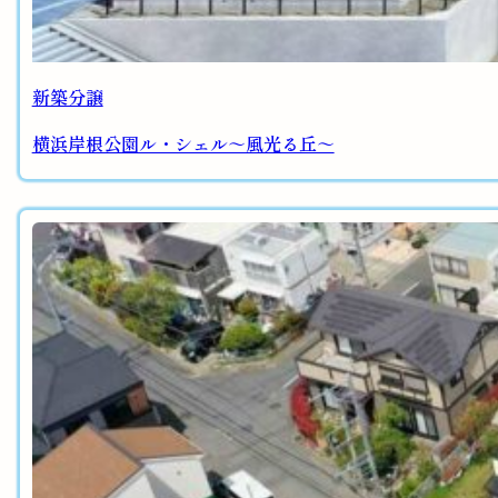
新築分譲
横浜岸根公園ル・シェル～風光る丘～