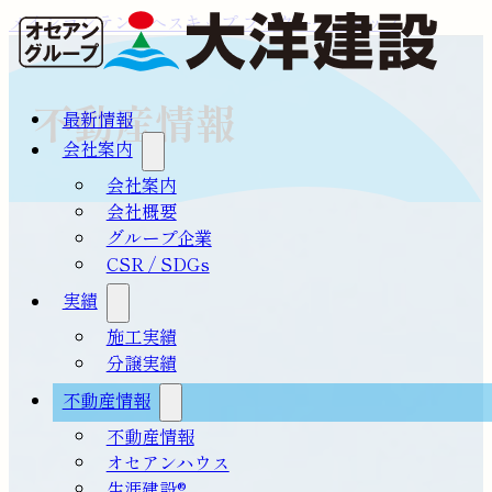
メインコンテンツへスキップ
フッターへスキップ
不動産情報
最新情報
会社案内
会社案内
会社概要
グループ企業
CSR / SDGs
実績
施工実績
分譲実績
不動産情報
不動産情報
オセアンハウス
生涯建設®