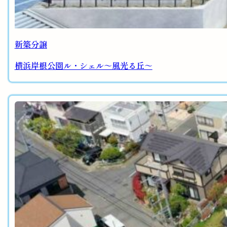
新築分譲
横浜岸根公園ル・シェル～風光る丘～