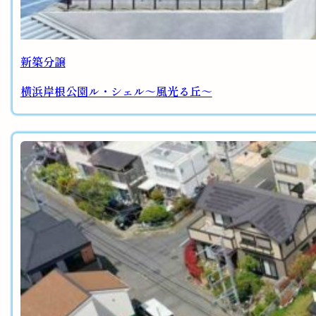
新築分譲
横浜岸根公園ル・シェル～風光る丘～