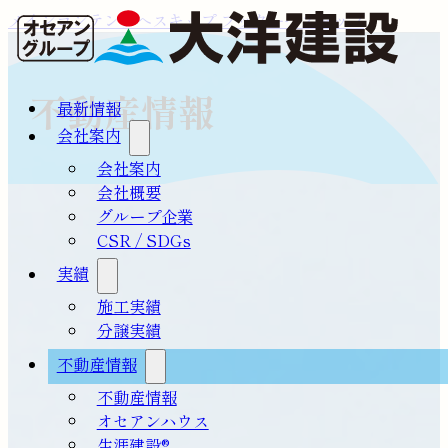
メインコンテンツへスキップ
フッターへスキップ
不動産情報
最新情報
会社案内
会社案内
会社概要
グループ企業
CSR / SDGs
実績
施工実績
分譲実績
不動産情報
不動産情報
オセアンハウス
生涯建設®