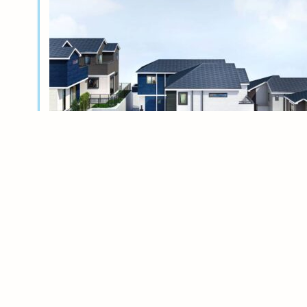
新築分譲
横浜岸根公園ル・シェル～風光る丘～