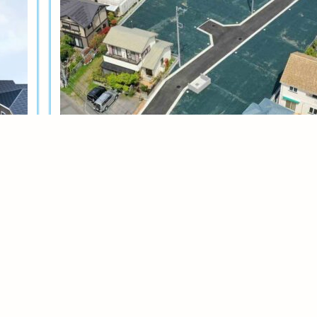
土地分譲
茅ヶ崎今宿テール