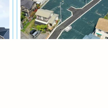
土地分譲
茅ヶ崎今宿テール