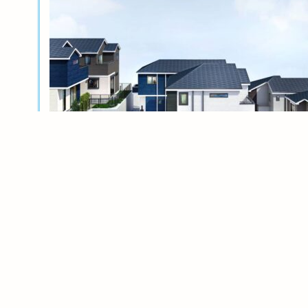
新築分譲
横浜岸根公園ル・シェル～風光る丘～