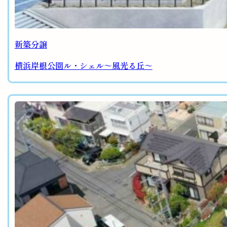
新築分譲
横浜岸根公園ル・シェル～風光る丘～