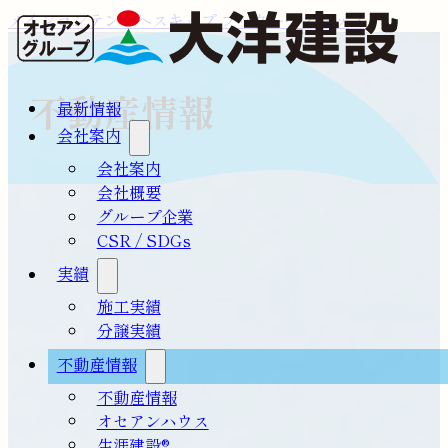
メインコンテンツへスキップ
フッターへスキップ
不動産情報
最新情報
会社案内
会社案内
会社概要
グループ企業
CSR / SDGs
実績
施工実績
分譲実績
不動産情報
不動産情報
オセアンハウス
生涯建設®