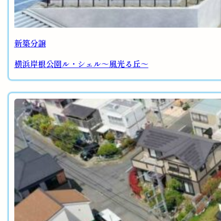
新築分譲
横浜岸根公園ル・シェル～風光る丘～