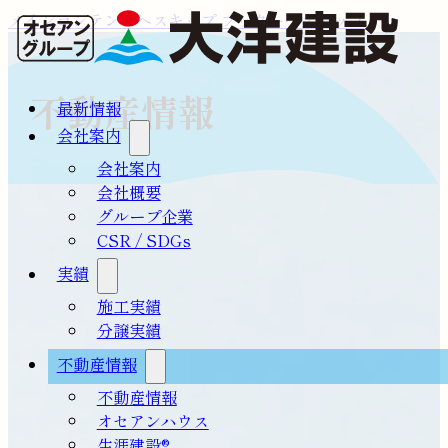
メインコンテンツへスキップ
フッターへスキップ
不動産情報
最新情報
会社案内
会社案内
会社概要
グループ企業
CSR / SDGs
実績
施工実績
分譲実績
不動産情報
不動産情報
オセアンハウス
生涯建設®