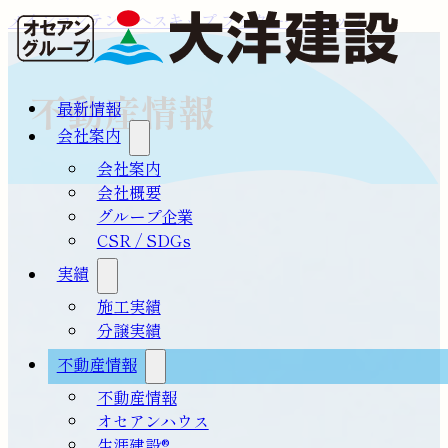
メインコンテンツへスキップ
フッターへスキップ
不動産情報
最新情報
会社案内
会社案内
会社概要
グループ企業
CSR / SDGs
実績
施工実績
分譲実績
不動産情報
不動産情報
オセアンハウス
生涯建設®