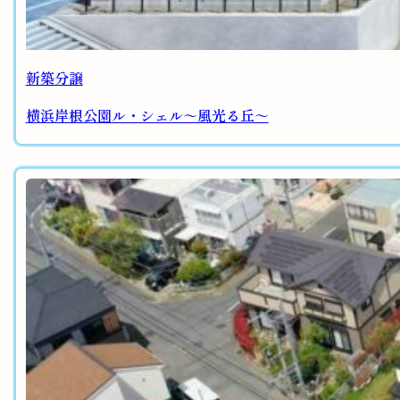
新築分譲
横浜岸根公園ル・シェル～風光る丘～