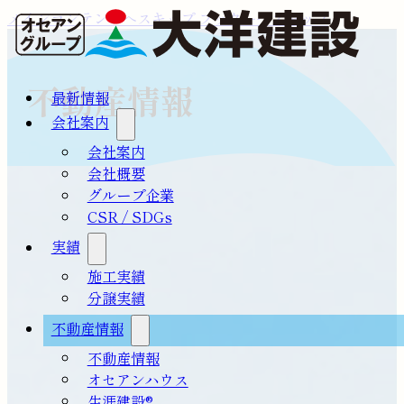
メインコンテンツへスキップ
フッターへスキップ
不動産情報
最新情報
会社案内
会社案内
会社概要
グループ企業
CSR / SDGs
実績
施工実績
分譲実績
不動産情報
不動産情報
オセアンハウス
生涯建設®