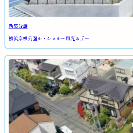
新築分譲
横浜岸根公園ル・シェル～風光る丘～