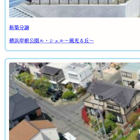
新築分譲
横浜岸根公園ル・シェル～風光る丘～