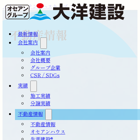
メインコンテンツへスキップ
フッターへスキップ
不動産情報
最新情報
会社案内
会社案内
会社概要
グループ企業
CSR / SDGs
実績
施工実績
分譲実績
不動産情報
不動産情報
オセアンハウス
生涯建設®