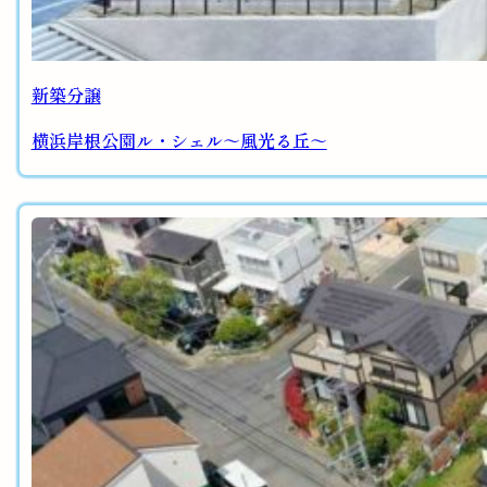
新築分譲
横浜岸根公園ル・シェル～風光る丘～