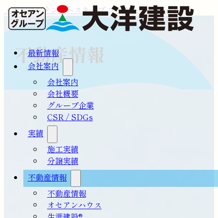
メインコンテンツへスキップ
フッターへスキップ
不動産情報
最新情報
会社案内
会社案内
会社概要
グループ企業
CSR / SDGs
実績
施工実績
分譲実績
不動産情報
不動産情報
オセアンハウス
生涯建設®