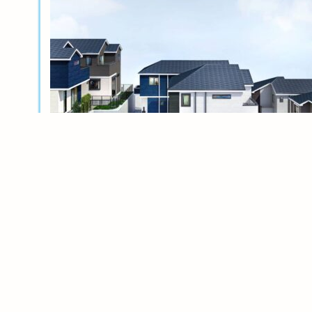
新築分譲
横浜岸根公園ル・シェル～風光る丘～