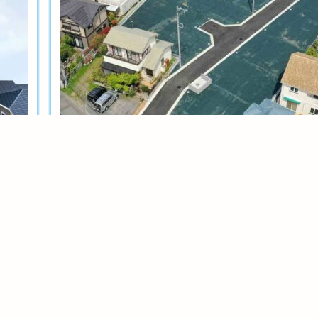
土地分譲
茅ヶ崎今宿テール