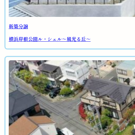
新築分譲
横浜岸根公園ル・シェル～風光る丘～