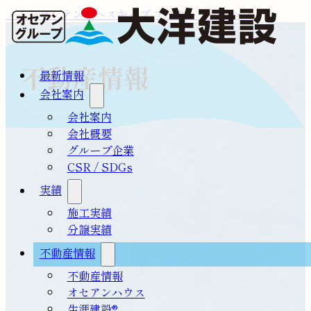
メインコンテンツへスキップ
フッターへスキップ
不動産情報
最新情報
会社案内
会社案内
会社概要
グループ企業
CSR / SDGs
実績
施工実績
分譲実績
不動産情報
不動産情報
オセアンハウス
生涯建設®