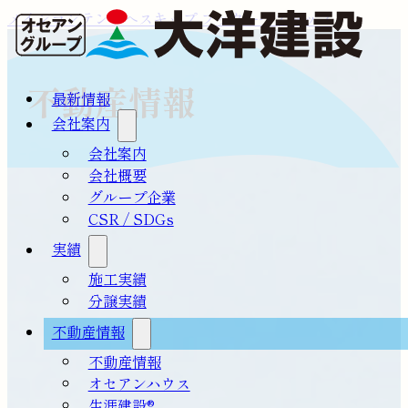
メインコンテンツへスキップ
フッターへスキップ
不動産情報
最新情報
会社案内
会社案内
会社概要
グループ企業
CSR / SDGs
実績
施工実績
分譲実績
不動産情報
不動産情報
オセアンハウス
生涯建設®