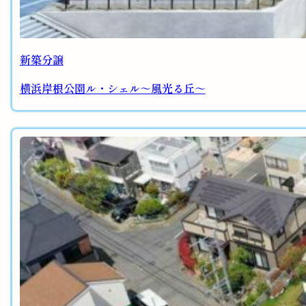
新築分譲
横浜岸根公園ル・シェル～風光る丘～