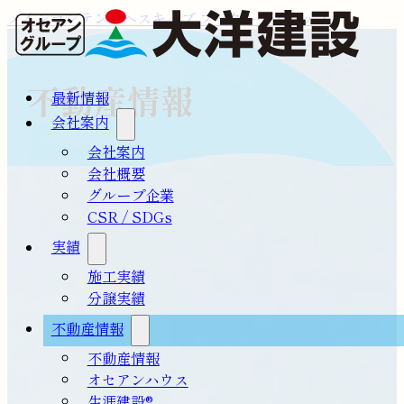
メインコンテンツへスキップ
フッターへスキップ
不動産情報
最新情報
会社案内
会社案内
会社概要
グループ企業
CSR / SDGs
実績
施工実績
分譲実績
不動産情報
不動産情報
オセアンハウス
生涯建設®