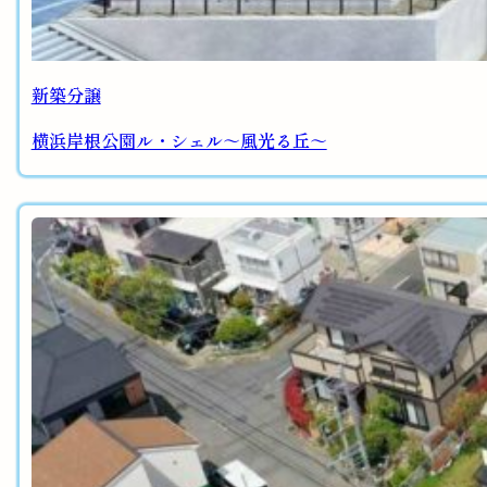
新築分譲
横浜岸根公園ル・シェル～風光る丘～