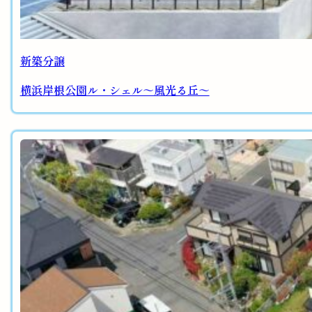
新築分譲
横浜岸根公園ル・シェル～風光る丘～