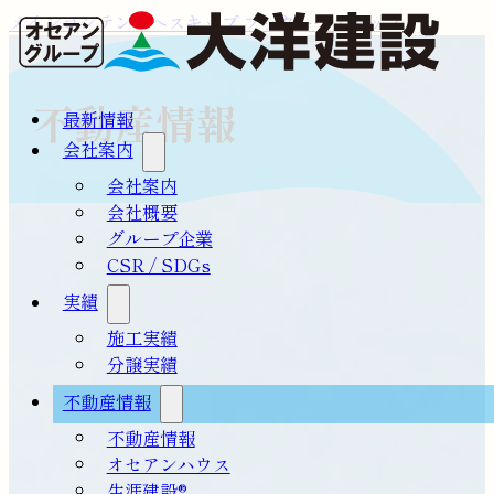
メインコンテンツへスキップ
フッターへスキップ
不動産情報
最新情報
会社案内
会社案内
会社概要
グループ企業
CSR / SDGs
実績
施工実績
分譲実績
不動産情報
不動産情報
オセアンハウス
生涯建設®