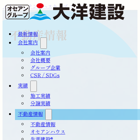
メインコンテンツへスキップ
フッターへスキップ
不動産情報
最新情報
会社案内
会社案内
会社概要
グループ企業
CSR / SDGs
実績
施工実績
分譲実績
不動産情報
不動産情報
オセアンハウス
生涯建設®