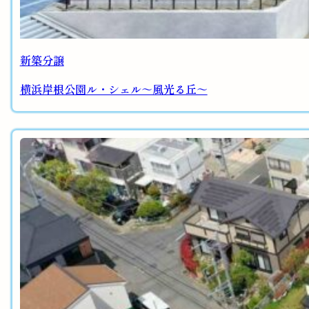
新築分譲
横浜岸根公園ル・シェル～風光る丘～