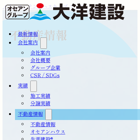
メインコンテンツへスキップ
フッターへスキップ
不動産情報
最新情報
会社案内
会社案内
会社概要
グループ企業
CSR / SDGs
実績
施工実績
分譲実績
不動産情報
不動産情報
オセアンハウス
生涯建設®