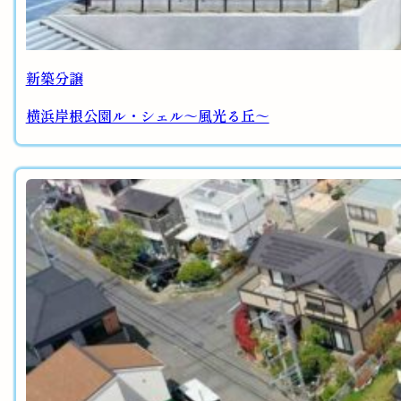
新築分譲
横浜岸根公園ル・シェル～風光る丘～