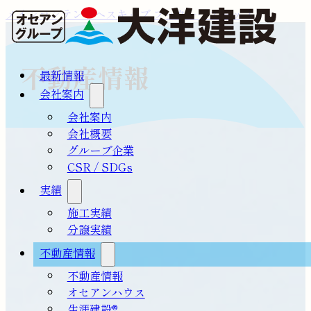
メインコンテンツへスキップ
フッターへスキップ
不動産情報
最新情報
会社案内
会社案内
会社概要
グループ企業
CSR / SDGs
実績
施工実績
分譲実績
不動産情報
不動産情報
オセアンハウス
生涯建設®