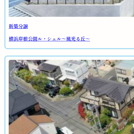
新築分譲
横浜岸根公園ル・シェル～風光る丘～