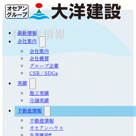
メインコンテンツへスキップ
フッターへスキップ
不動産情報
最新情報
会社案内
会社案内
会社概要
グループ企業
CSR / SDGs
実績
施工実績
分譲実績
不動産情報
不動産情報
オセアンハウス
生涯建設®