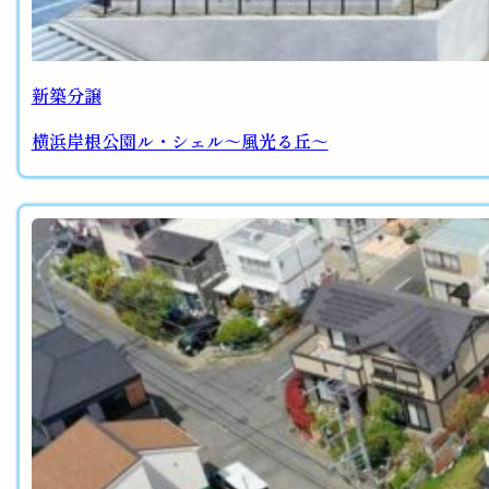
新築分譲
横浜岸根公園ル・シェル～風光る丘～