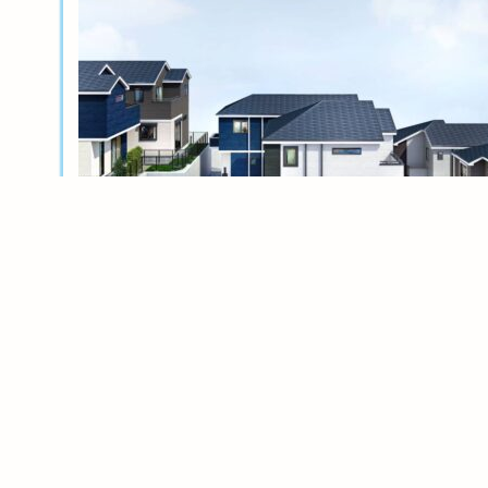
新築分譲
横浜岸根公園ル・シェル～風光る丘～