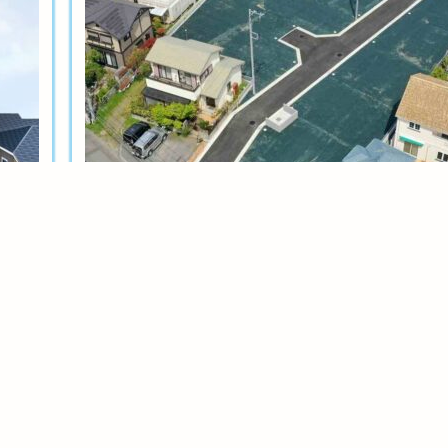
土地分譲
茅ヶ崎今宿テール