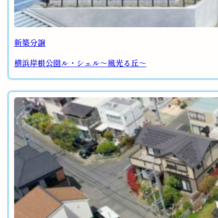
新築分譲
横浜岸根公園ル・シェル～風光る丘～