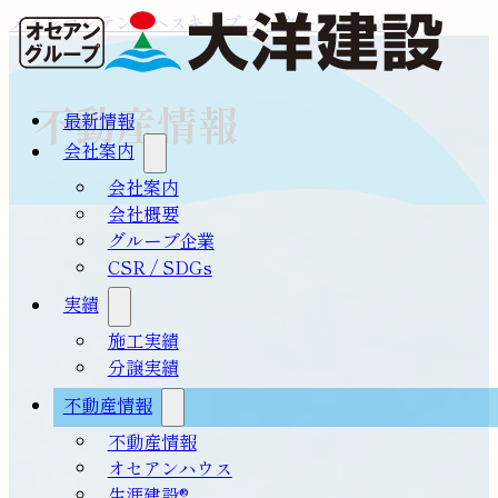
メインコンテンツへスキップ
フッターへスキップ
不動産情報
最新情報
会社案内
会社案内
会社概要
グループ企業
CSR / SDGs
実績
施工実績
分譲実績
不動産情報
不動産情報
オセアンハウス
生涯建設®