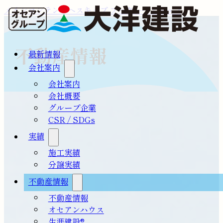
メインコンテンツへスキップ
フッターへスキップ
不動産情報
最新情報
会社案内
会社案内
会社概要
グループ企業
CSR / SDGs
実績
施工実績
分譲実績
不動産情報
不動産情報
オセアンハウス
生涯建設®