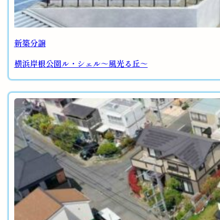
新築分譲
横浜岸根公園ル・シェル～風光る丘～