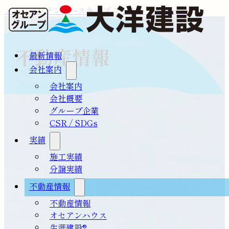
メインコンテンツへスキップ
フッターへスキップ
不動産情報
最新情報
会社案内
会社案内
会社概要
グループ企業
CSR / SDGs
実績
施工実績
分譲実績
不動産情報
不動産情報
オセアンハウス
生涯建設®