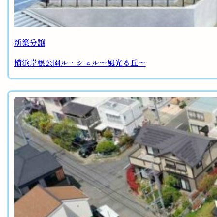
新築分譲
横浜岸根公園ル・シェル～風光る丘～