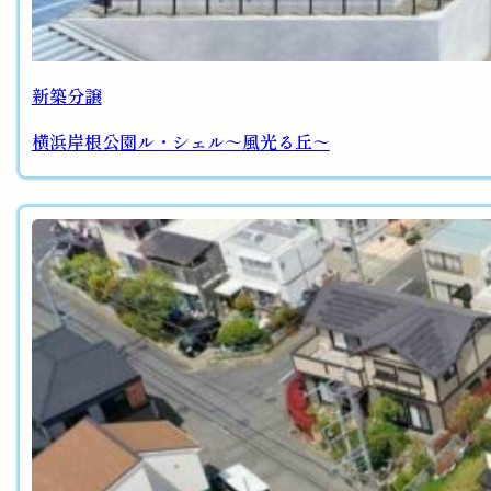
新築分譲
横浜岸根公園ル・シェル～風光る丘～