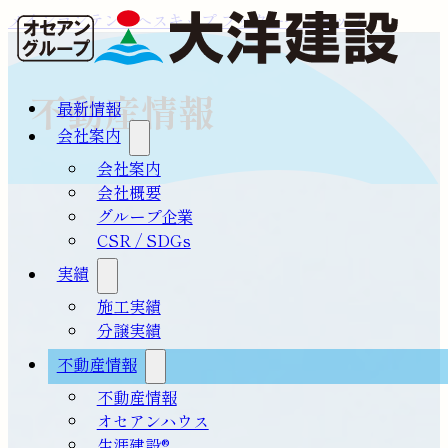
メインコンテンツへスキップ
フッターへスキップ
不動産情報
最新情報
会社案内
会社案内
会社概要
グループ企業
CSR / SDGs
実績
施工実績
分譲実績
不動産情報
不動産情報
オセアンハウス
生涯建設®