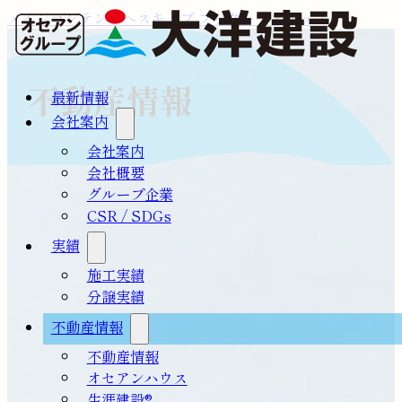
メインコンテンツへスキップ
フッターへスキップ
不動産情報
最新情報
会社案内
会社案内
会社概要
グループ企業
CSR / SDGs
実績
施工実績
分譲実績
不動産情報
不動産情報
オセアンハウス
生涯建設®