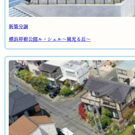
新築分譲
横浜岸根公園ル・シェル～風光る丘～