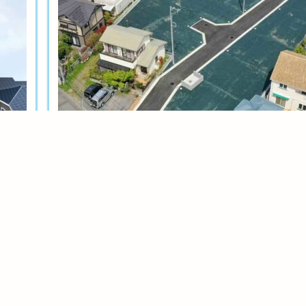
土地分譲
茅ヶ崎今宿テール