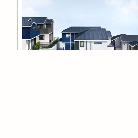
新築分譲
横浜岸根公園ル・シェル～風光る丘～