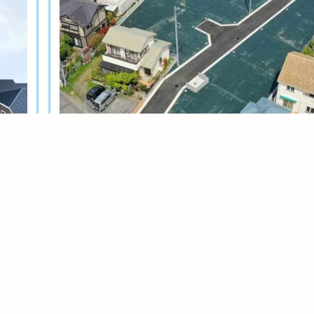
土地分譲
茅ヶ崎今宿テール