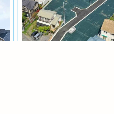
土地分譲
茅ヶ崎今宿テール