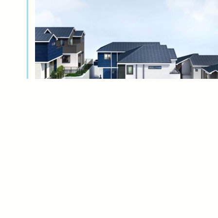
新築分譲
横浜岸根公園ル・シェル～風光る丘～