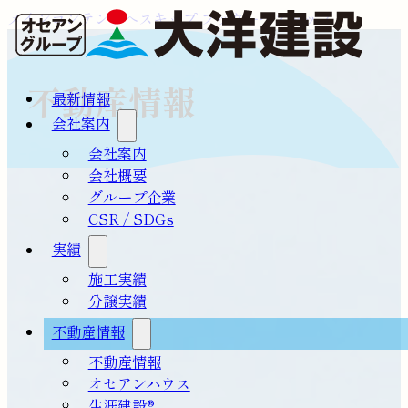
メインコンテンツへスキップ
フッターへスキップ
不動産情報
最新情報
会社案内
会社案内
会社概要
グループ企業
CSR / SDGs
実績
施工実績
分譲実績
不動産情報
不動産情報
オセアンハウス
生涯建設®