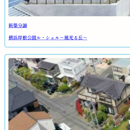
新築分譲
横浜岸根公園ル・シェル～風光る丘～