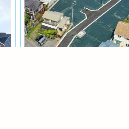
土地分譲
茅ヶ崎今宿テール