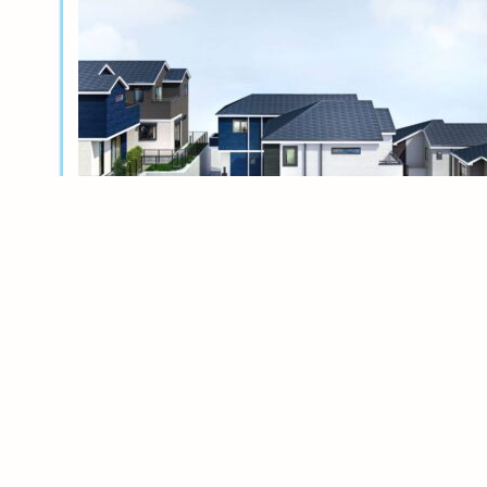
新築分譲
横浜岸根公園ル・シェル～風光る丘～