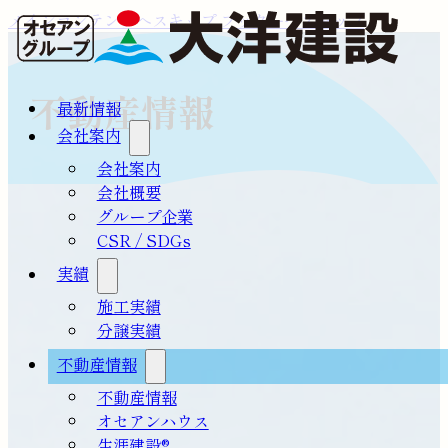
メインコンテンツへスキップ
フッターへスキップ
不動産情報
最新情報
会社案内
会社案内
会社概要
グループ企業
CSR / SDGs
実績
施工実績
分譲実績
不動産情報
不動産情報
オセアンハウス
生涯建設®