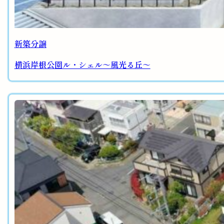
新築分譲
横浜岸根公園ル・シェル～風光る丘～