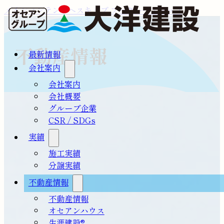
メインコンテンツへスキップ
フッターへスキップ
不動産情報
最新情報
会社案内
会社案内
会社概要
グループ企業
CSR / SDGs
実績
施工実績
分譲実績
不動産情報
不動産情報
オセアンハウス
生涯建設®