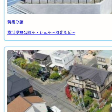
新築分譲
横浜岸根公園ル・シェル～風光る丘～